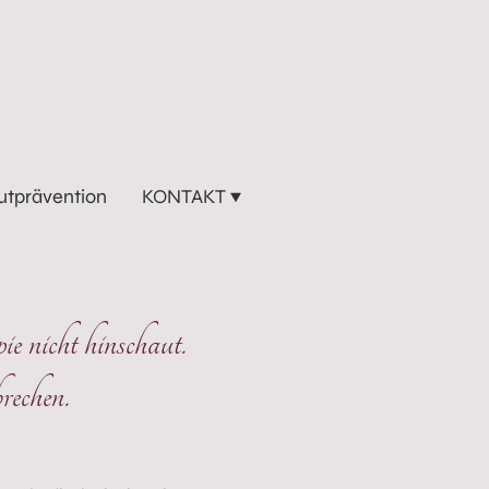
utprävention
KONTAKT
ie nicht hinschaut.
echen.