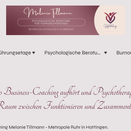
ührungsetage
Psychologische Beratung
Burno
wo Business-Coaching aufhört und Psychotherap
um zwischen Funktionieren und Zusammenbr
ng Melanie Tillmann - Metropole Ruhr in Hattingen.